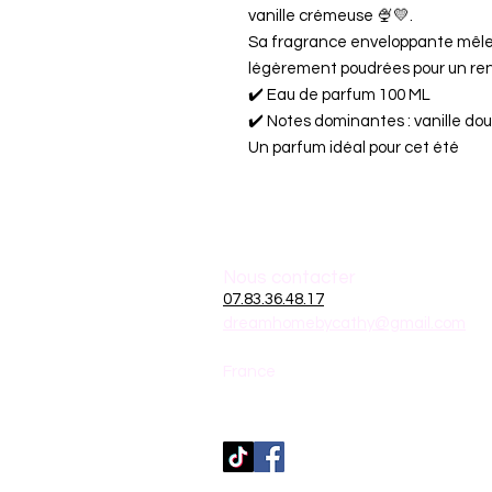
vanille crémeuse 🍨💛.
Sa fragrance enveloppante mêle 
légèrement poudrées pour un rend
✔️ Eau de parfum 100 ML
✔️ Notes dominantes : vanille d
Un parfum idéal pour cet été
Nous contacter
07.83.36.48.17
dreamhomebycathy@gmail.com
France