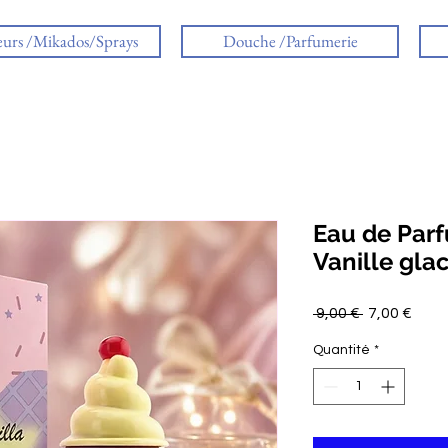
eurs /Mikados/Sprays
Douche /Parfumerie
Eau de Par
Vanille gla
Prix
Prix
 9,00 € 
7,00 €
original
prom
Quantité
*