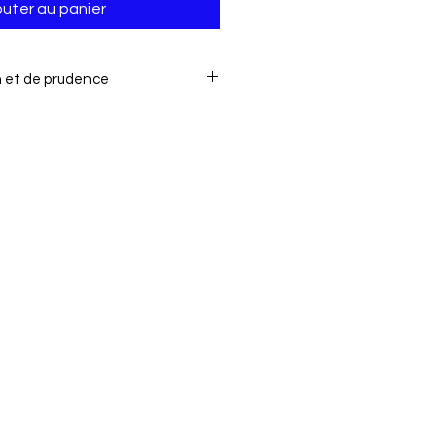
outer au panier
on et de prudence
ns: optez le capuchon et mettre les
aconVous pouvez retourner les
 temps en temps afin
m .
:
 des enfants.