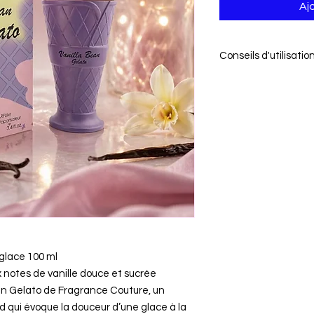
Aj
Conseils d'utilisati
Conseils d'utilisation:
Conseils d'utilisatio
batonnets dans le fl
bâtonnets mikado de
d'intensifier le parfu
Conseils de prudence
Tenir hors de portée
glace 100 ml
notes de vanille douce et sucrée
ean Gelato de Fragrance Couture, un
qui évoque la douceur d’une glace à la