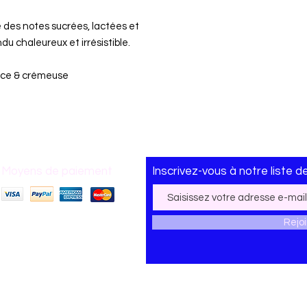
des notes sucrées, lactées et
u chaleureux et irrésistible.
ouce & crémeuse
Moyens de paiement
Inscrivez-vous
à
notre liste d
Rejo