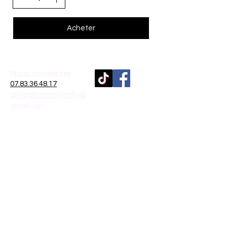
Acheter
Nous contacter
07.83.36.48.17
dreamhomebycathy@
gmail.com
Inscrivez-vous
à
notre liste de diffusion
France
Rejoindre
Moyens de
paiement
Mentions légales