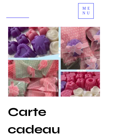
ME
NU
Carte
cadeau