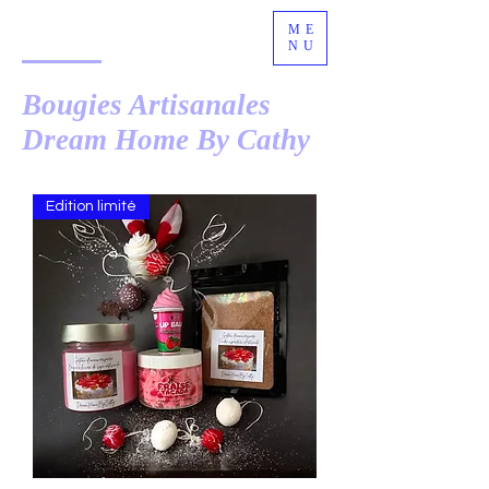
ME
NU
Bougies Artisanales
Dream Home By Cathy
Edition limité