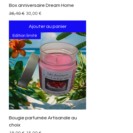
Box anniversaire Dream Home
Prix original
Prix promotionnel
36,40 €
30,00 €
Ajouter au panier
Edition limité
Bougie parfumée Artisanale au
choix
Prix original
Prix promotionnel