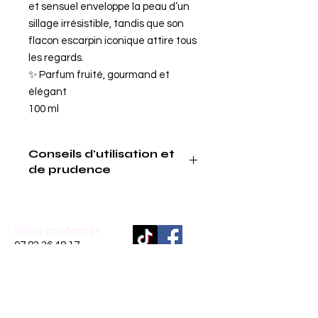
et sensuel enveloppe la peau d’un
sillage irrésistible, tandis que son
flacon escarpin iconique attire tous
les regards.
✨ Parfum fruité, gourmand et
élégant
100 ml
Conseils d'utilisation et
de prudence
Conseils d'utilisation:
Conseils d'utilisations: optez le
capuchon et mettre les batonnets
Nous contacter
dans le flaconVous pouvez retourner
07.83.36.48.17
les bâtonnets mikado de temps en
dreamhomebycathy@
temps afin d'intensifier le parfum .
gmail.com
Conseils de prudence:
Inscrivez-vous
à
notre liste de diffusion
Tenir hors de portée des enfants.
France