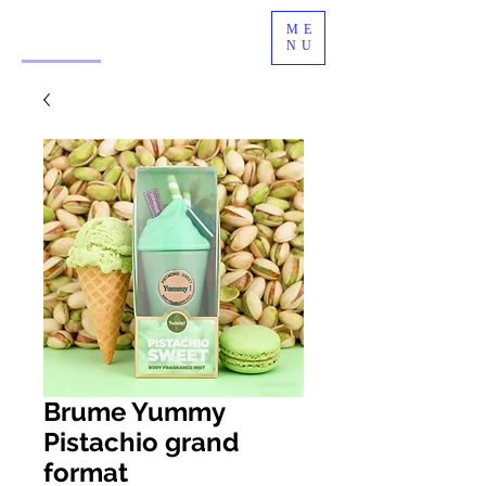
ME
NU
Brume Yummy
Pistachio grand
format