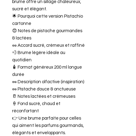
brume offre un sillage chaleureux,
sucré et élégant.
🌟 Pourquoi cette version Pistachio
cartonne
😍 Notes de pistache gourmandes
& lactées
🥜 Accord sucré, crémeux et raffiné
💨 Brume légère idéale au
quotidien
🧴 Format généreux 200 ml longue
durée
🥜 Description olfactive (inspiration)
🥜 Pistache douce & onctueuse
🥛 Notes lactées et crémeuses
🍦 Fond sucré, chaud et
réconfortant
👉 Une brume parfaite pour celles
qui aiment les parfums gourmands,
élégants et enveloppants.