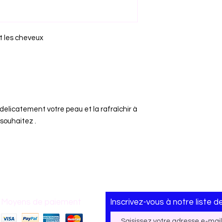
t les cheveux
licatement votre peau et la rafraîchir à
 souhaitez .
Moyens de paiement
Inscrivez-vous
à
notre liste d