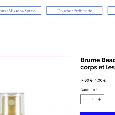
eurs /Mikados/Sprays
Douche /Parfumerie
Brume Beac
corps et le
Prix
Prix
 7,00 € 
4,00 €
original
prom
Quantité
*