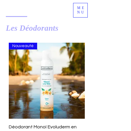
ME
NU
Les Déodorants
Nouveauté
Déodorant Monoï Evoluderm en