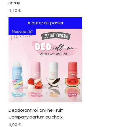
spray
Prix
4,10 €
Ajouter au panier
Nouveauté
Déodorant roll onThe Fruit
Company parfum au choix
Prix
4,90 €