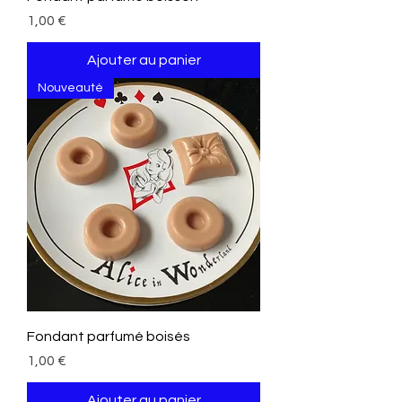
Prix
1,00 €
Ajouter au panier
Nouveauté
Fondant parfumé boisés
Prix
1,00 €
Ajouter au panier