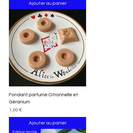
Ajouter au panier
Fondant parfumé Citronnelle et
Géranium
Prix
1,00 €
Ajouter au panier
Edition limité