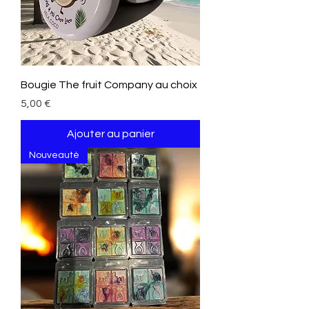
Bougie The fruit Company au choix
Prix
5,00 €
Ajouter au panier
Nouveauté