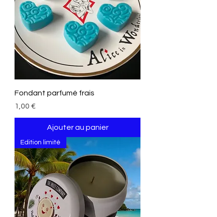
Fondant parfumé frais
Prix
1,00 €
Ajouter au panier
Edition limité