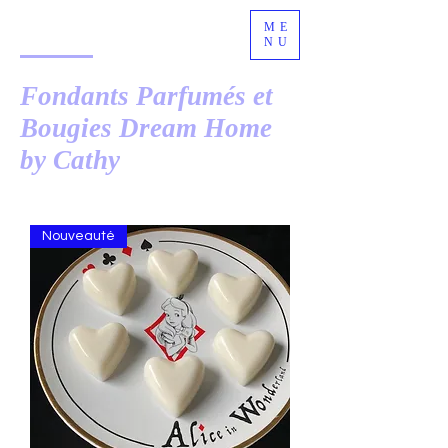
ME
NU
Fondants Parfumés et
Bougies Dream Home
by Cathy
Nouveauté