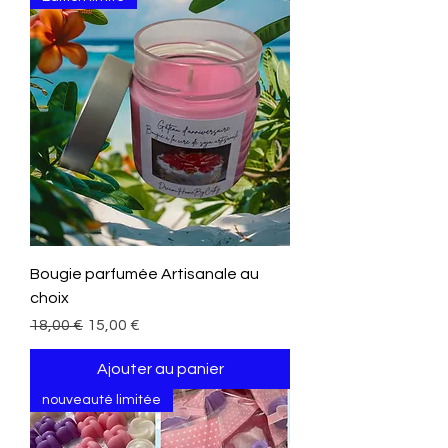
Bougie parfumée Artisanale au
choix
Prix original
Prix promotionnel
18,00 €
15,00 €
Ajouter au panier
nouveauté limitée