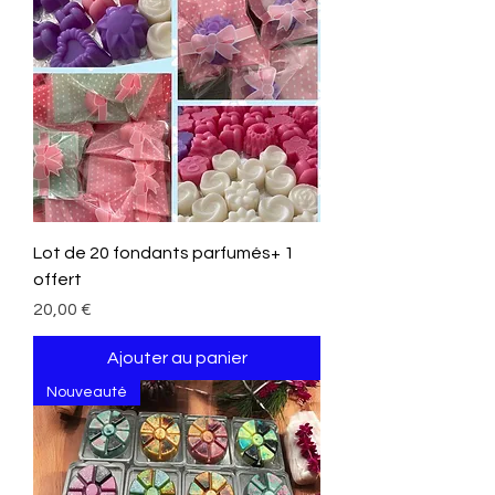
Lot de 20 fondants parfumés+ 1
offert
Prix
20,00 €
Ajouter au panier
Nouveauté