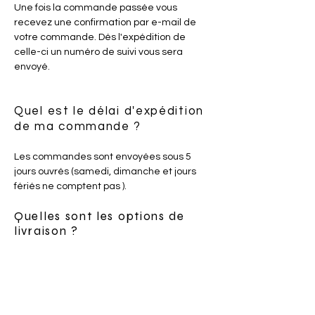
Une fois la commande passée vous
recevez une confirmation par e-mail de
votre commande. Dés l'expédition de
celle-ci un numéro de suivi vous sera
envoyé.
Quel est le délai d'expédition
de ma commande ?
Les commandes sont envoyées sous 5
jours ouvrés (samedi, dimanche et jours
fériés ne comptent pas ).
Quelles sont les options de
livraison ?
Si vous résidez en France vous pouvez
choisir l'expedition via la poste ( service
colissimo) ou mondial relais lors du
passage de votre commande.