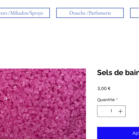
eurs /Mikados/Sprays
Douche /Parfumerie
Sels de bai
Prix
3,00 €
Quantité
*
Aj