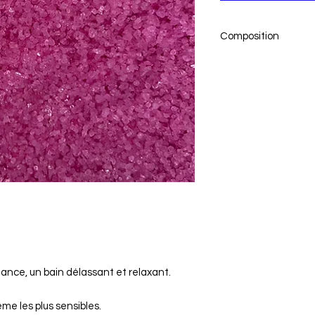
Composition
bicarbonate de sodiu
amidon de maïs Zea 
(amande), hamamélis
laurylsulfoacétate de
45430 , CI 18965, CI 
15985, CI 73015, CI 42
fance, un bain délassant et relaxant.
e les plus sensibles.