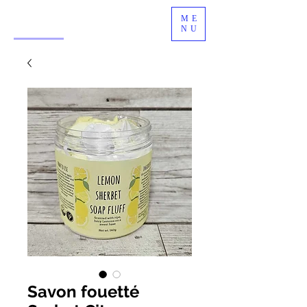
ME
NU
Savon fouetté