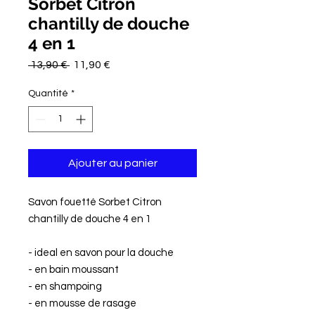
Sorbet Citron
chantilly de douche
4 en 1
Prix
Prix
 13,90 € 
11,90 €
original
promotionnel
Quantité
*
Ajouter au panier
Savon fouetté Sorbet Citron
chantilly de douche 4 en 1
- ideal en savon pour la douche
- en bain moussant
- en shampoing
- en mousse de rasage