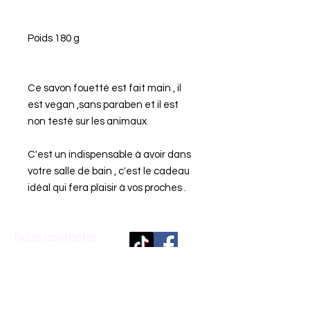
Poids 180 g
Ce savon fouetté est fait main , il
est vegan ,sans paraben et il est
non testé sur les animaux
C'est un indispensable à avoir dans
votre salle de bain , c'est le cadeau
idéal qui fera plaisir à vos proches .
Nous contacter
07.83.36.48.17
dreamhomebycathy@
gmail.com
Inscrivez-vous
à
notre liste de diffusion