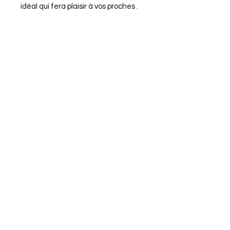
idéal qui fera plaisir à vos proches .
Nous contacter
07.83.36.48.17
dreamhomebycathy@
gmail.com
Inscrivez-vous
à
notre liste de diffusion
France
Rejoindre
Moyens de
paiement
Mentions légales
Politique en matière de cookies
Politique de confidentialité