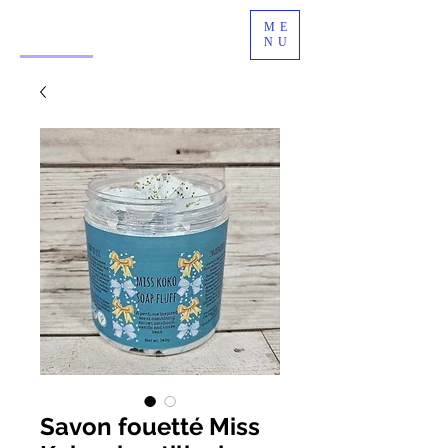
ME
NU
Savon fouetté Miss