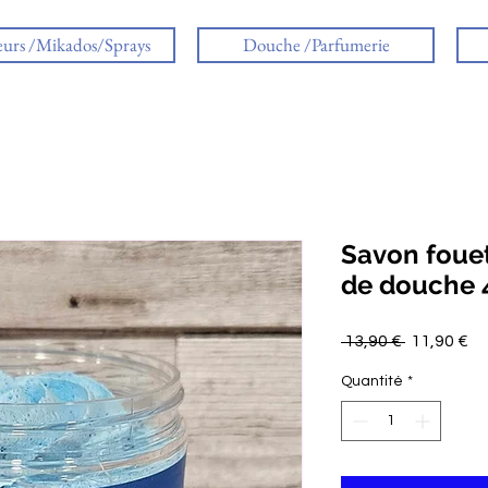
eurs /Mikados/Sprays
Douche /Parfumerie
Savon fouet
de douche 4
Prix
Pr
 13,90 € 
11,90 €
original
pr
Quantité
*