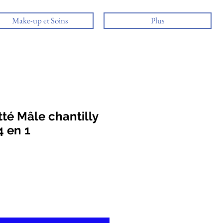
Make-up et Soins
Plus
té Mâle chantilly
 en 1
ix
omotionnel