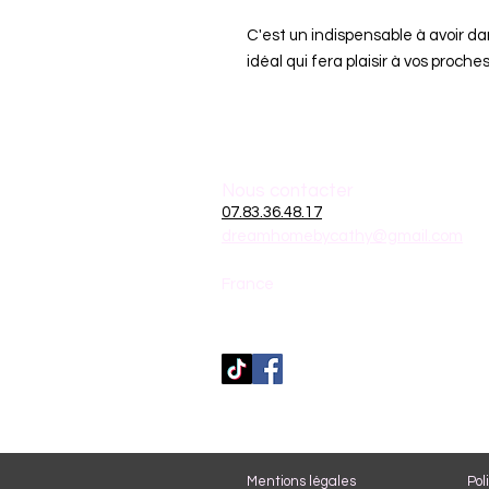
C'est un indispensable à avoir dan
idéal qui fera plaisir à vos proches
Nous contacter
07.83.36.48.17
dreamhomebycathy@gmail.com
France
Mentions légales
Pol