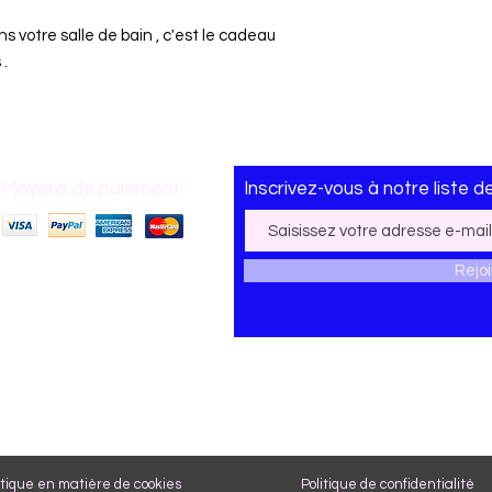
s votre salle de bain , c'est le cadeau
 .
Moyens de paiement
Inscrivez-vous
à
notre liste d
Rejo
itique en matière de cookies
Politique de confidentialité