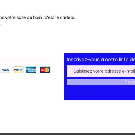
s votre salle de bain , c'est le cadeau
 .
Moyens de paiement
Inscrivez-vous
à
notre liste d
Rejo