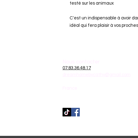
testé sur les animaux
C'est un indispensable à avoir dan
idéal qui fera plaisir à vos proches
Nous contacter
07.83.36.48.17
dreamhomebycathy@gmail.com
France