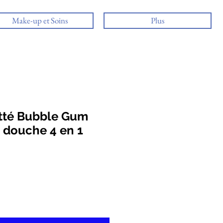
Make-up et Soins
Plus
tté Bubble Gum
e douche 4 en 1
ix
omotionnel