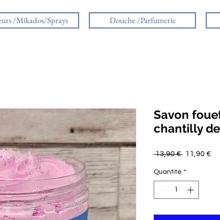
eurs /Mikados/Sprays
Douche /Parfumerie
Savon foue
chantilly d
Prix
Pr
 13,90 € 
11,90 €
original
pr
Quantité
*