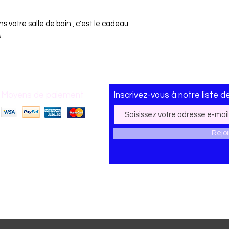
s votre salle de bain , c'est le cadeau
 .
Moyens de paiement
Inscrivez-vous
à
notre liste d
Rejo