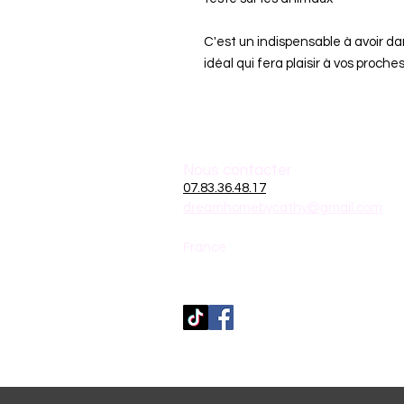
C'est un indispensable à avoir dan
idéal qui fera plaisir à vos proches
Nous contacter
07.83.36.48.17
dreamhomebycathy@gmail.com
France