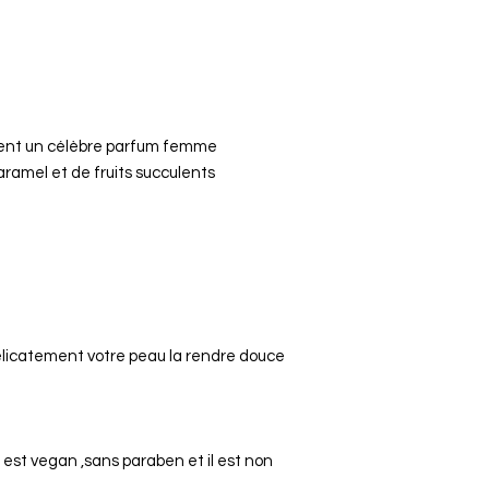
sent un célèbre parfum femme
ramel et de fruits succulents
licatement votre peau la rendre douce
l est vegan ,sans paraben et il est non